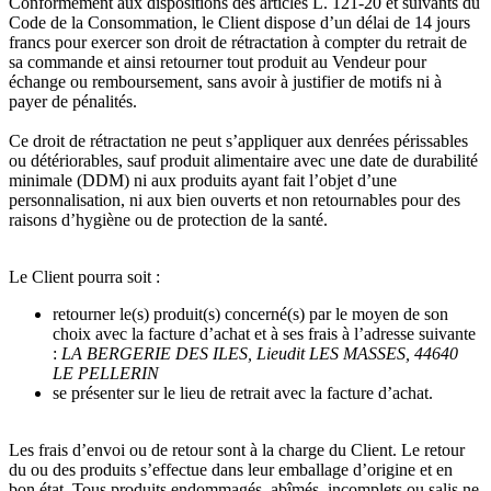
Conformément aux dispositions des articles L. 121-20 et suivants du
Code de la Consommation, le Client dispose d’un délai de 14 jours
francs pour exercer son droit de rétractation à compter du retrait de
sa commande et ainsi retourner tout produit au Vendeur pour
échange ou remboursement, sans avoir à justifier de motifs ni à
payer de pénalités.
Ce droit de rétractation ne peut s’appliquer aux denrées périssables
ou détériorables, sauf produit alimentaire avec une date de durabilité
minimale (DDM) ni aux produits ayant fait l’objet d’une
personnalisation, ni aux bien ouverts et non retournables pour des
raisons d’hygiène ou de protection de la santé.
Le Client pourra soit :
retourner le(s) produit(s) concerné(s) par le moyen de son
choix avec la facture d’achat et à ses frais à l’adresse suivante
:
LA BERGERIE DES ILES, Lieudit LES MASSES, 44640
LE PELLERIN
se présenter sur le lieu de retrait avec la facture d’achat.
Les frais d’envoi ou de retour sont à la charge du Client. Le retour
du ou des produits s’effectue dans leur emballage d’origine et en
bon état. Tous produits endommagés, abîmés, incomplets ou salis ne